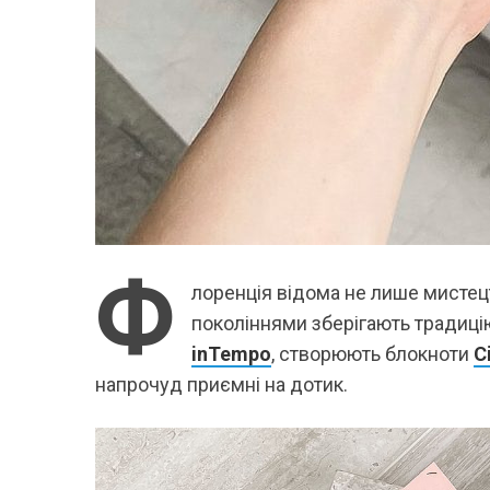
Ф
лоренція відома не лише мистецт
поколіннями зберігають традицію
inTempo
, створюють блокноти
C
напрочуд приємні на дотик.