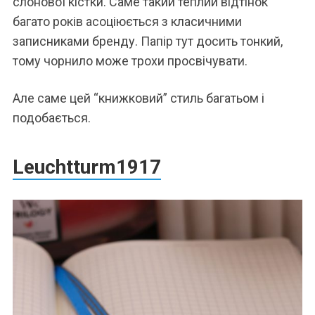
слонової кістки. Саме такий теплий відтінок
багато років асоціюється з класичними
записниками бренду. Папір тут досить тонкий,
тому чорнило може трохи просвічувати.
Але саме цей “книжковий” стиль багатьом і
подобається.
Leuchtturm1917