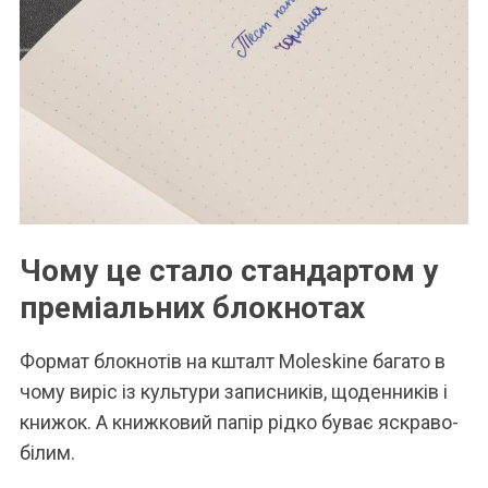
Чому це стало стандартом у
преміальних блокнотах
Формат блокнотів на кшталт Moleskine багато в
чому виріс із культури записників, щоденників і
книжок. А книжковий папір рідко буває яскраво-
білим.