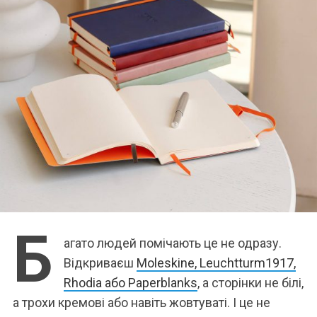
Б
агато людей помічають це не одразу.
Відкриваєш
Moleskine, Leuchtturm1917,
Rhodia або Paperblanks
, а сторінки не білі,
а трохи кремові або навіть жовтуваті. І це не