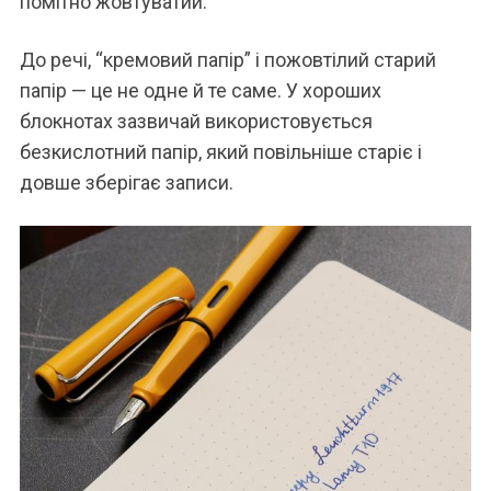
помітно жовтуватий.
До речі, “кремовий папір” і пожовтілий старий
папір — це не одне й те саме. У хороших
блокнотах зазвичай використовується
безкислотний папір, який повільніше старіє і
довше зберігає записи.