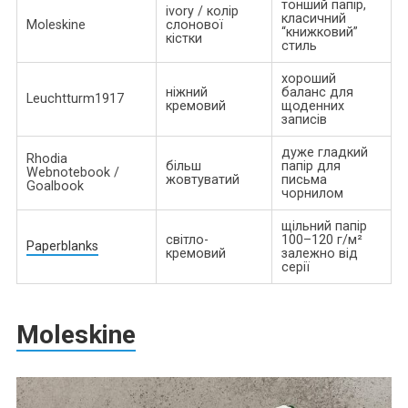
тонший папір,
ivory / колір
класичний
Moleskine
слонової
“книжковий”
кістки
стиль
хороший
ніжний
баланс для
Leuchtturm1917
кремовий
щоденних
записів
дуже гладкий
Rhodia
більш
папір для
Webnotebook /
жовтуватий
письма
Goalbook
чорнилом
щільний папір
світло-
100–120 г/м²
Paperblanks
кремовий
залежно від
серії
Moleskine