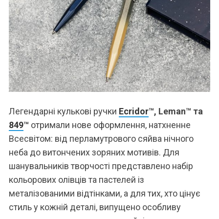
Легендарні кулькові ручки
Ecridor
™, Leman™ та
849
™
отримали нове оформлення, натхненне
Всесвітом: від перламутрового сяйва нічного
неба до витончених зоряних мотивів. Для
шанувальників творчості представлено набір
кольорових олівців та пастелей із
металізованими відтінками, а для тих, хто цінує
стиль у кожній деталі, випущено особливу