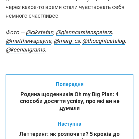
через какое-то время стали чувствовать себя
немного счастливее.
Фото —
@cikstefan
,
@glenncarstenspeters
,
@matthewapayne
,
@marg_cs
,
@thoughtcatalog
,
@keenangrams
.
Попередня
Родина щоденників Oh my Big Plan: 4
способи досягти успіху, про які ви не
думали
Наступна
Леттеринг: як розпочати? 5 кроків до