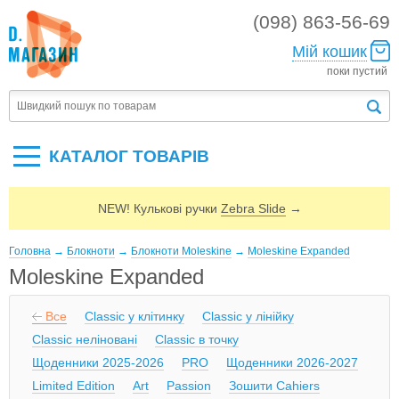
(098) 863-56-69
Мій кошик
поки пустий
КАТАЛОГ ТОВАРIВ
NEW! Кулькові ручки
Zebra Slide
→
Головна
→
Блокноти
→
Блокноти Moleskine
→
Moleskine Expanded
Moleskine Expanded
Все
Classic у клітинку
Classic у лінійку
Classic неліновані
Classic в точку
Щоденники 2025-2026
PRO
Щоденники 2026-2027
Limited Edition
Art
Passion
Зошити Cahiers