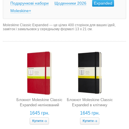
Подарункові набори
Щоденники 2026
Expanded
Moleskine+
Moleskine Classic Expanded — це цілих 400 сторінок для ваших ідей,
заміток і замальовок у середньому форматі 13 x 21 см.
Блокнот Moleskine Classic
Блокнот Moleskine Classic
Expanded нелінований
Expanded в клітинку
(середній, червоний, м'яка
(середній, чорний)
1645 грн.
1645 грн.
обкладинка)