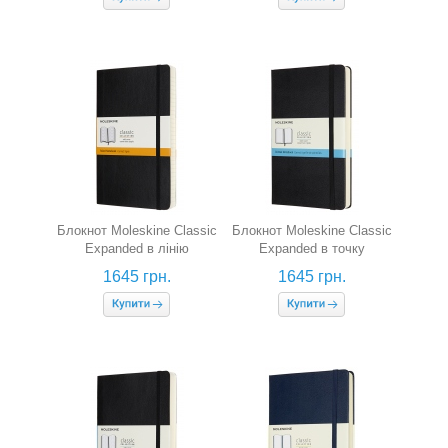
Блокнот Moleskine Classic
Блокнот Moleskine Classic
Expanded в лінію
Expanded в точку
(середній, чорний, гнучка
(середній, чорний)
1645 грн.
1645 грн.
обкладинка)