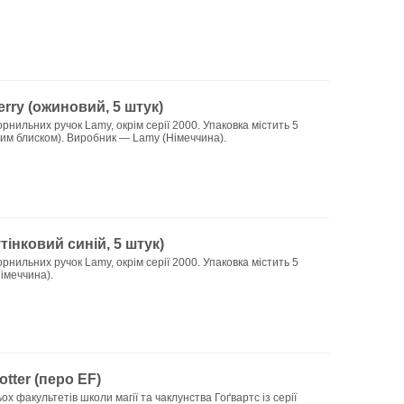
rry (ожиновий, 5 штук)
рнильних ручок Lamy, окрім серії 2000. Упаковка містить 5
им блиском). Виробник — Lamy (Німеччина).
тінковий синій, 5 штук)
рнильних ручок Lamy, окрім серії 2000. Упаковка містить 5
імеччина).
tter (перо EF)
х факультетів школи магії та чаклунства Гоґвартс із серії