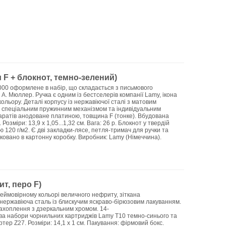
 F + блокнот, темно-зелений)
2000 оформлене в набір, що складається з письмового
А. Мюллер. Ручка є одним із бестселерів компанії Lamy, ікона
ольору. Деталі корпусу із нержавіючої сталі з матовим
о спеціальним пружинним механізмом та індивідуальним
аратів анодоване платиною, товщина F (тонке). Вбудована
зміри: 13,9 х 1,05...1,32 см. Вага: 26 р. Блокнот у твердій
ю 120 г/м2. Є дві закладки-лясе, петля-тримач для ручки та
ковано в картонну коробку. Виробник: Lamy (Німеччина).
т, перо F)
неймовірному кольорі величного нефриту, зіткана
: нержавіюча сталь із блискучим яскраво-бірюзовим лакуванням.
захоплення з дзеркальним хромом. 14-
 два набори чорнильних картриджів Lamy Т10 темно-синього та
тер Z27. Розміри: 14,1 х 1 см. Пакування: фірмовий бокс.