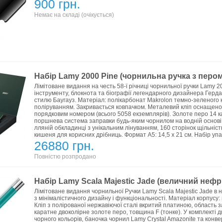
900 грн.
Немає на складі (очікується)
Набір Lamy 2000 Pine (чорнильна ручка з пером
Лімітоване видання на честь 58-ї річниці чорнильної ручки Lamy 
інструменту, блокнота та біографії легендарного дизайнера Герда 
стилю Баугауз. Матеріал: полікарбонат Makrolon темно-зеленого к
поліруванням. Закривається ковпачком. Металевий кліп оснащен
порядковим номером (всього 5058 екземплярів). Золоте перо 14 к
поршнева система заправки будь-яким чорнилом на водній основі. Ро
лляній обкладинці з унікальним лінуванням, 160 сторінок щільніст
кишеня для корисних дрібниць. Формат А5: 14,5 х 21 см. Набір упа
26880 грн.
Повністю розпродано
Набір Lamy Scala Majestic Jade (величний нефри
Лімітоване видання чорнильної Ручки Lamy Scala Majestic Jade в 
з мінімалістичного дизайну і функціональності. Матеріал корпусу
Кліп з полірованої нержавіючої сталі вкритий платиною, область 
каратне двоколірне золоте перо, товщина F (тонке). У комплекті
чорного кольорів, баночка чорнил Lamy Crystal Amazonite та конвер