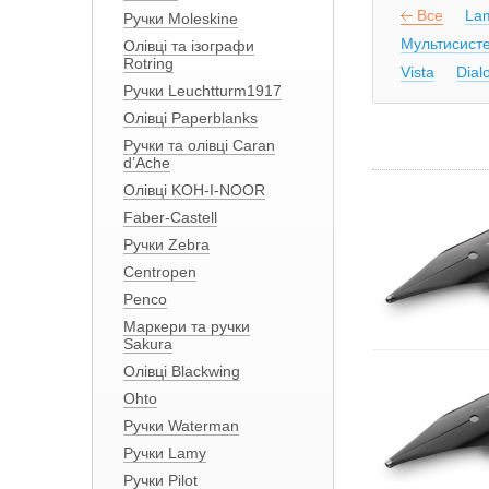
Все
Lam
Ручки Moleskine
Мультисисте
Олівці та ізографи
Rotring
Vista
Dial
Ручки Leuchtturm1917
Олівці Paperblanks
Ручки та олівці Caran
d’Ache
Олівці KOH-I-NOOR
Faber-Castell
Ручки Zebra
Centropen
Penco
Маркери та ручки
Sakura
Олівці Blackwing
Ohto
Ручки Waterman
Ручки Lamy
Ручки Pilot