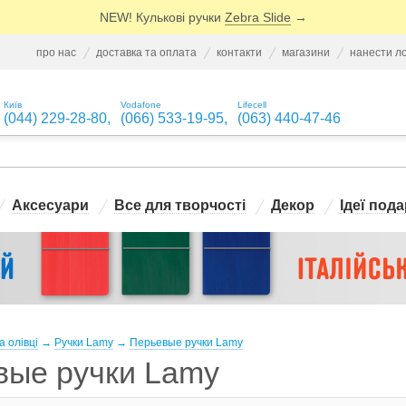
NEW! Кулькові ручки
Zebra Slide
→
про нас
доставка та оплата
контакти
магазини
нанести л
Київ
Vodafone
Lifecell
(044) 229-28-80
,
(066) 533-19-95
,
(063) 440-47-46
Аксесуари
Все для творчості
Декор
Ідеї пода
а олівці
→
Ручки Lamy
→
Перьевые ручки Lamy
вые ручки Lamy