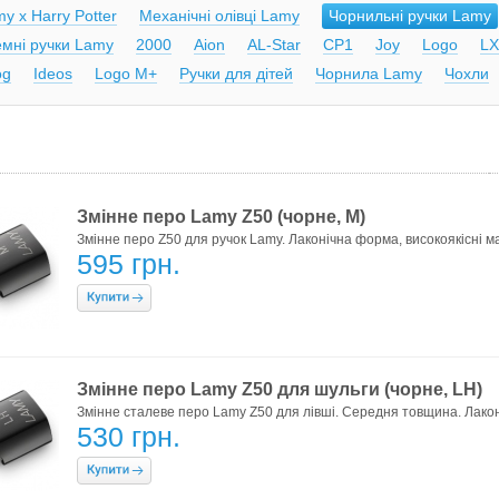
y x Harry Potter
Механічні олівці Lamy
Чорнильні ручки Lamy
мні ручки Lamy
2000
Aion
AL-Star
CP1
Joy
Logo
LX
og
Ideos
Logo M+
Ручки для дітей
Чорнила Lamy
Чохли
Змінне перо Lamy Z50 (чорне, M)
Змінне перо Z50 для ручок Lamy. Лаконічна форма, високоякісні ма
595 грн.
Змінне перо Lamy Z50 для шульги (чорне, LH)
Змінне сталеве перо Lamy Z50 для лівші. Середня товщина. Лаконі
530 грн.