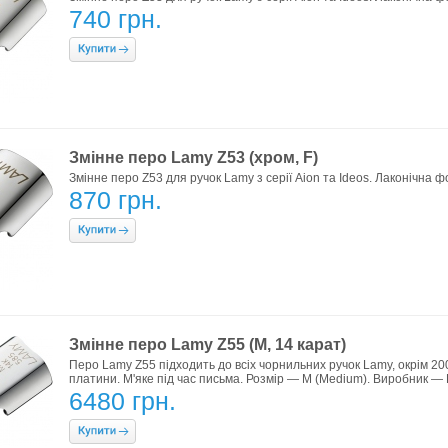
740 грн.
Змінне перо Lamy Z53 (хром, F)
Змінне перо Z53 для ручок Lamy з серії Aion та Ideos. Лаконічна ф
870 грн.
Змінне перо Lamy Z55 (M, 14 карат)
Перо Lamy Z55 підходить до всіх чорнильних ручок Lamy, окрім 20
платини. М'яке під час письма. Розмір — M (Medium). Виробник — 
6480 грн.