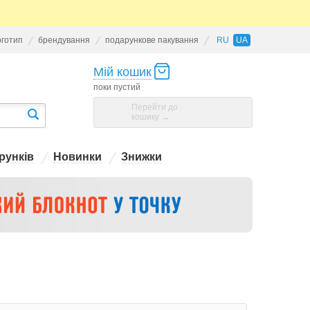
оготип
брендування
подарункове пакування
RU
UA
Мій кошик
поки пустий
Перейти до
кошику →
рунків
Новинки
Знижки