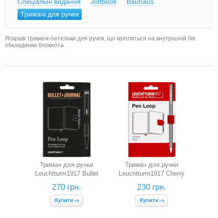
Спеціальні видання
Jottbook
Bauhaus
Тримачі для ручек
Яскраві тримачі-петельки для ручок, що кріпляться на внутрішній бік
обкладинки блокнота
Тримач для ручки
Тримач для ручки
Leuchtturm1917 Bullet
Leuchtturm1917 Cherry
Journal (чорний)
(вишневий)
270 грн.
230 грн.