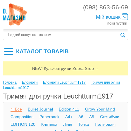
(098) 863-56-69
Мій кошик
поки пустий
КАТАЛОГ ТОВАРIВ
NEW! Кулькові ручки
Zebra Slide
→
Головна
→
Блокноти
→
Блокноти Leuchtturm1917
→
Тримач для ручки
Leuchtturm1917
Тримач для ручки Leuchtturm1917
Все
Bullet Journal
Edition 411
Grow Your Mind
Composition
Paperback
A4+
A6
A5
Скетчбуки
EDITION 120
Клітинка
Лінія
Точка
Неліновані