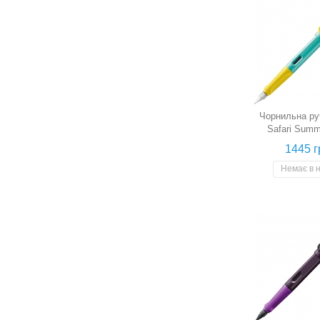
Чорнильна ру
Safari Summ
Colada (п
1445 г
Немає в 