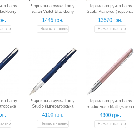
чка Lamy
Чорнильна ручка Lamy
Чорнильна ручка Lamy
Blackberry
Safari Violet Blackberry
Scala Pianored (червона,
нова, перо
(фіолетова/ожинова, перо
перо EF)
рн.
1445 грн.
13570 грн.
M)
наявності
Немає в наявності
Немає в наявності
чка Lamy
Чорнильна ручка Lamy
Чорнильна ручка Lamy
раторська
Studio (імператорська
Studio Rose Matt (матова
о F)
синя, перо M)
рожева, перо F)
рн.
4100 грн.
4300 грн.
наявності
Немає в наявності
Немає в наявності