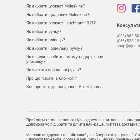
Як вибрати блокнот Moleskine?
Як вибрати щоденник Moleskine?
Як вибрати блокнот Leuchtturm1917?
Консульта
Як вибрати ручку?
(098) 863-56-
Як вибрати олівець?
(066) 533-19
shop@djourn
Як вибрати чорнильну ручку?
Як швидко зробити самому подарункову
упаковку?
Як чистити чорнильні ручки?
Про що писати в блокноті?
Все про метод планування Bullet Journal
Приймаємо замовлення та відповідаємо на питання за номеро
Допоможемо підібрати та купити найкраще. Миттєва доставка по
Магазин подарунків та найкращої дизайнерської канцелярії. У н
Блокноти Moleskine, органайзери, записні книжки провідних євро