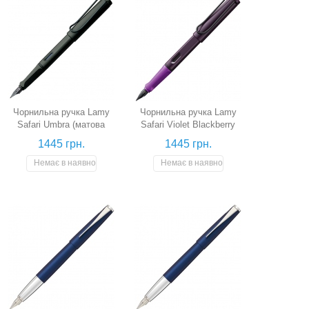
Чорнильна ручка Lamy
Чорнильна ручка Lamy
Safari Umbra (матова
Safari Violet Blackberry
чорна, перо M)
(фіолетова/ожинова, перо
1445 грн.
1445 грн.
EF)
Немає в наявності
Немає в наявності