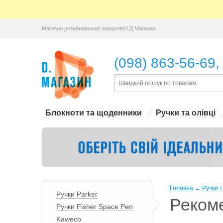
Магазин дизайнерської канцелярії Д.Магазин
,
(098) 863-56-69
Блокноти та щоденники
Ручки та олівці
Головна
→
Ручки т
Ручки Parker
Реком
Ручки Fisher Space Pen
Kaweco