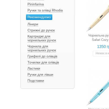
Pininfarina
Ручки та олівці Rhodia
Рекомендуємо
Лінери
Стрижні до ручок
Чорнильна ру
Картриджі для
Safari Coz
чорнильних ручок
(кремова, 
Чорнила для
1350 г
чорнильних ручок
Немає в 
Грифелі до олівців
Точилки для олівців
Ластики
Ручки для лівши
Подставки