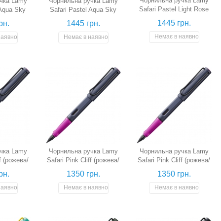
Чорнильна ручка Lamy
чка Lamy
Чорнильна ручка Lamy
Safari Pastel Light Rose
 Aqua Sky
Safari Pastel Aqua Sky
(для шульги, світло-
 перо M)
(для шульги, аквамарин,
1445 грн.
рн.
1445 грн.
рожева, перо LH)
перо LH)
Немає в наявності
наявності
Немає в наявності
чка Lamy
Чорнильна ручка Lamy
Чорнильна ручка Lamy
ff (рожева/
Safari Pink Cliff (рожева/
Safari Pink Cliff (рожева/
, перо EF)
сутінкова синя, перо F)
сутінкова синя, перо M)
рн.
1350 грн.
1350 грн.
наявності
Немає в наявності
Немає в наявності