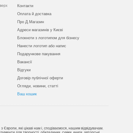
оверх
Контакти
Оплата й доставка
Про Д.Магазин
Адреси магазинів у Києві
Блокноти з логотипом для бізнесу
Нанести логотип або напис
Подарункове пакування
Вакансії
Відгуки
Договір публічної оферти
Огляди, новини, статті
Ваш кошик
Європи, які цікаві нам і, сподіваємося, нашим відвідувачам.
рументи для творчості, обкладинки, сумки, книги, авторські