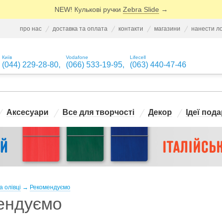
NEW! Кулькові ручки
Zebra Slide
→
про нас
доставка та оплата
контакти
магазини
нанести л
Київ
Vodafone
Lifecell
(044) 229-28-80
,
(066) 533-19-95
,
(063) 440-47-46
Аксесуари
Все для творчості
Декор
Ідеї пода
а олівці
→
Рекомендуємо
ендуємо