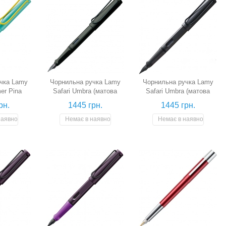
чка Lamy
Чорнильна ручка Lamy
Чорнильна ручка Lamy
er Pina
Safari Umbra (матова
Safari Umbra (матова
еро M)
чорна, перо B)
чорна, перо LH для
рн.
1445 грн.
1445 грн.
шульги)
наявності
Немає в наявності
Немає в наявності