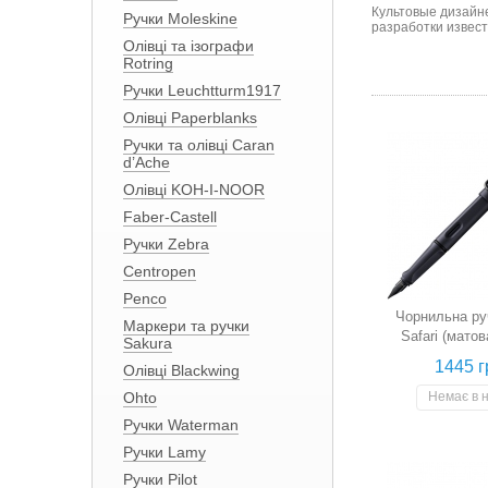
Культовые дизайн
Ручки Moleskine
разработки извес
Олівці та ізографи
Rotring
Ручки Leuchtturm1917
Олівці Paperblanks
Ручки та олівці Caran
d’Ache
Олівці KOH-I-NOOR
Faber-Castell
Ручки Zebra
Centropen
Penco
Чорнильна ру
Маркери та ручки
Safari (матов
Sakura
синя, пе
1445 г
Олівці Blackwing
Ohto
Немає в 
Ручки Waterman
Ручки Lamy
Ручки Pilot