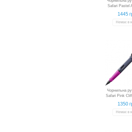
Чорнильна ру
Safari Pastel
(аквамарин,
1445 г
Немає в 
Чорнильна ру
Safari Pink Cli
сутінкова синя
1350 г
Немає в 