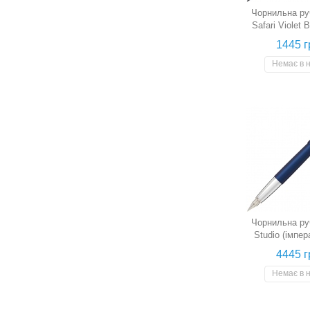
Чорнильна ру
Safari Violet 
(фіолетова/ожи
1445 г
F)
Немає в 
Чорнильна ру
Studio (імпе
синя, пер
4445 г
Немає в 