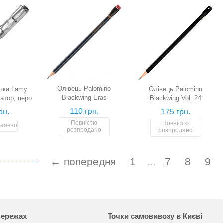
Олівець Palomino
чка Lamy
Олівець Palomino
Blackwing Eras
ратор, перо
Blackwing Vol. 24
110 грн.
рн.
175 грн.
Повністю
Повністю
наявності
розпродано
розпродано
← попередня
1
...
7
8
9
мережах
Точки самовивозу в Києві