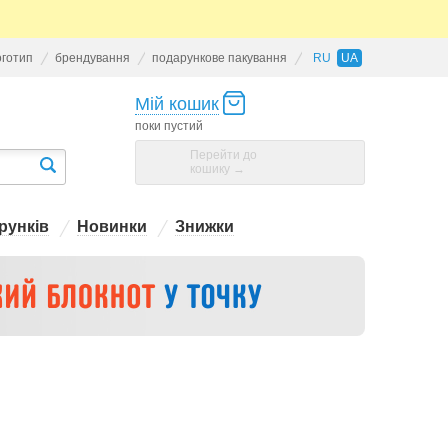
оготип
брендування
подарункове пакування
RU
UA
Мій кошик
поки пустий
Перейти до
кошику →
рунків
Новинки
Знижки