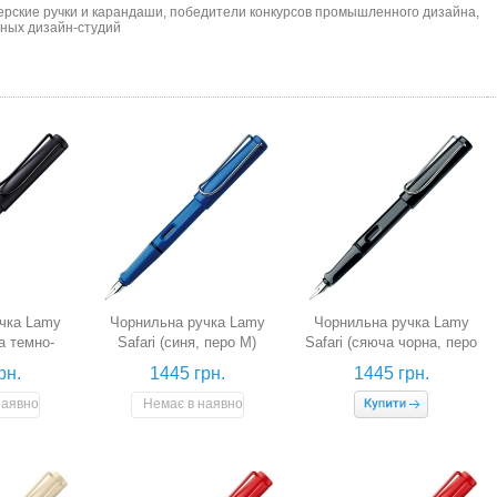
ерские ручки и карандаши, победители конкурсов промышленного дизайна,
тных дизайн-студий
чка Lamy
Чорнильна ручка Lamy
Чорнильна ручка Lamy
а темно-
Safari (синя, перо M)
Safari (сяюча чорна, перо
ро M)
F)
рн.
1445 грн.
1445 грн.
наявності
Немає в наявності