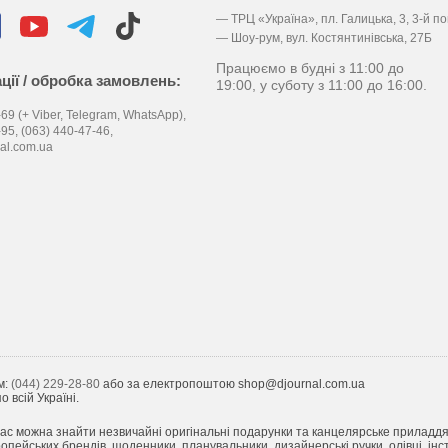
— ТРЦ «Україна», пл. Галицька, 3, 3-й п
— Шоу-рум, вул. Костянтинівська, 27Б
Працюємо в будні з 11:00 до
ції / обробка замовлень:
19:00, у суботу з 11:00 до 16:00.
69 (+ Viber, Telegram, WhatsApp),
-95,
(063) 440-47-46,
al.com.ua
м:
(044) 229-28-80
або за електропоштою shop@djournal.com.ua
 всій Україні.
ас можна знайти незвичайні оригінальні подарунки та канцелярське приладдя з 
пейських брендів, щоденники, планувальники, дизайнерські ручки, олівці, інст