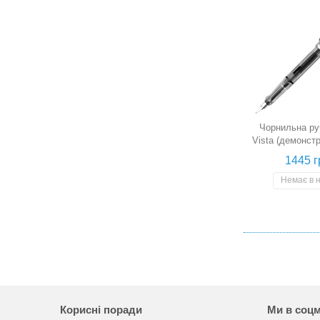
Чорнильна ру
Vista (демонст
B)
1445 г
Немає в 
Корисні поради
Ми в соц