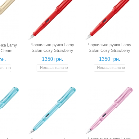
Чорнильна ручка Lamy
Чорнильна ручка Lamy
чка Lamy
Safari Cozy Strawberry
Safari Cozy Strawberry
y Cream
(полунична, перо EF)
(полунична, перо M)
перо M)
1350 грн.
1350 грн.
рн.
Немає в наявності
Немає в наявності
наявності