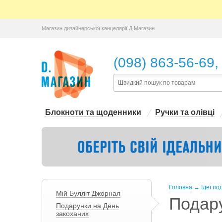
Магазин дизайнерської канцелярії Д.Магазин
,
(098) 863-56-69
Блокноти та щоденники
Ручки та олівці
Головна
→
Ідеї по
Мiй Булліт Джорнал
Подару
Подарунки на День
закоханих