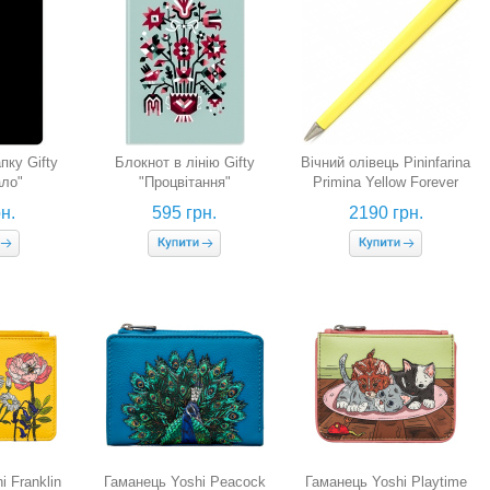
пку Gifty
Блокнот в лінію Gifty
Вічний олівець Pininfarina
ло"
"Процвітання"
Primina Yellow Forever
(яскраво-жовтий)
н.
595 грн.
2190 грн.
i Franklin
Гаманець Yoshi Peacock
Гаманець Yoshi Playtime