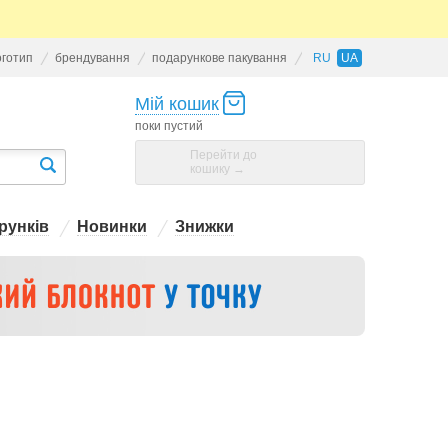
оготип
брендування
подарункове пакування
RU
UA
Мій кошик
поки пустий
Перейти до
кошику →
рунків
Новинки
Знижки