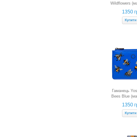
Wildflowers (
жовти
1350 г
Гаманець Yos
Bees Blue (м
синій
1350 г