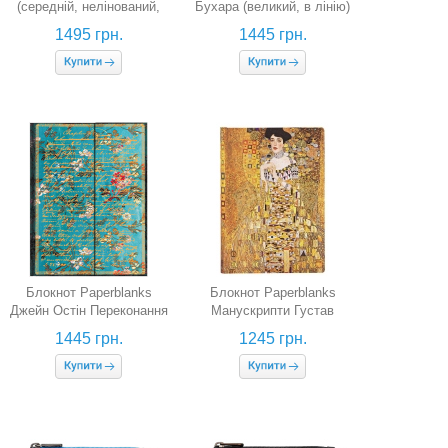
(середній, нелінований,
Бухара (великий, в лінію)
канва)
1495 грн.
1445 грн.
Блокнот Paperblanks
Блокнот Paperblanks
Джейн Остін Переконання
Манускрипти Густав
(великий, в лінію)
Клімт Портрет Адель
1445 грн.
1245 грн.
Expanded (середній, в
лінію)