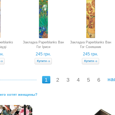
erblanks
Закладка Paperblanks Ван
Закладка Paperblanks Ван
Гауді
Гог Іриси
Гог Соняшник
ипти
н.
245 грн.
245 грн.
на
1
2
3
4
5
6
чего хотят женщины?