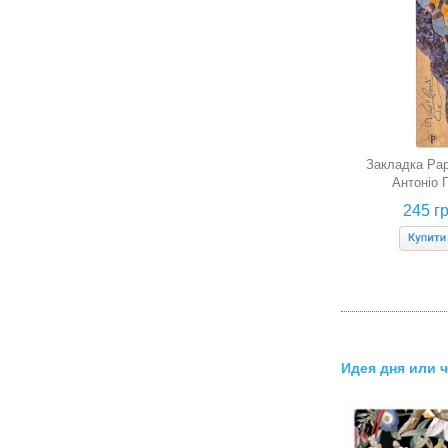
Закладка Pap
Антоніо 
Манускр
245 гр
Идея дня или 