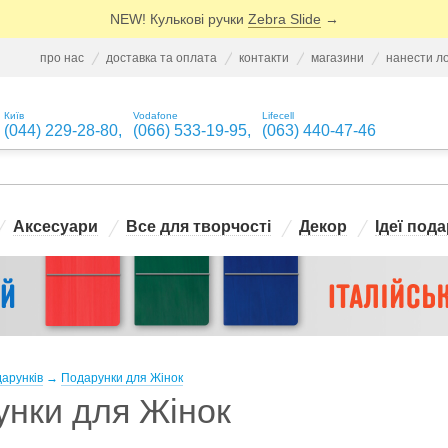
NEW! Кулькові ручки
Zebra Slide
→
про нас
доставка та оплата
контакти
магазини
нанести л
Київ
Vodafone
Lifecell
(044) 229-28-80
,
(066) 533-19-95
,
(063) 440-47-46
Аксесуари
Все для творчості
Декор
Ідеї пода
дарунків
→
Подарунки для Жінок
нки для Жінок