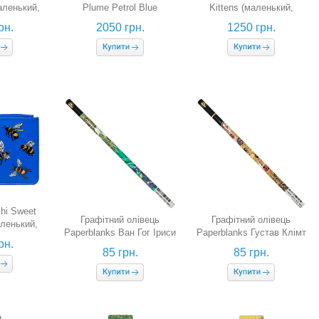
маленький,
Plume Petrol Blue
Kittens (маленький,
й)
(маленький, синій)
рожевий)
рн.
2050 грн.
1250 грн.
hi Sweet
Графітний олівець
Графітний олівець
аленький,
Paperblanks Ван Гог Іриси
Paperblanks Густав Клімт
)
рн.
Поцілунок
85 грн.
85 грн.