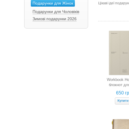
Подарунки для Жінок
Цікаві ідеї подару
Подарунки для Чоловіків
Зимові подарунки 2026
Workbook Ho
блокнот дл
ментального з
650 гр
ефективності 