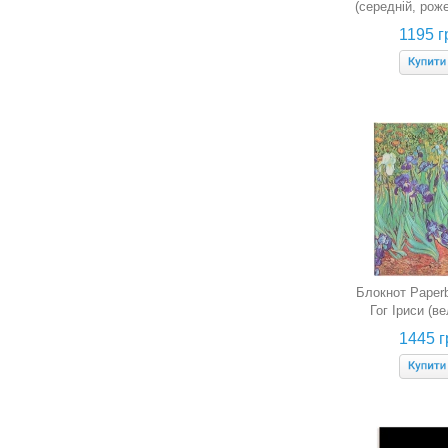
(середній, роже
обклади
1195 г
Блокнот Paper
Гог Іриси (ве
лінію
1445 г