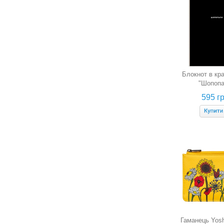
Блокнот в кра
"Шопопа
595 гр
Гаманець Yosh