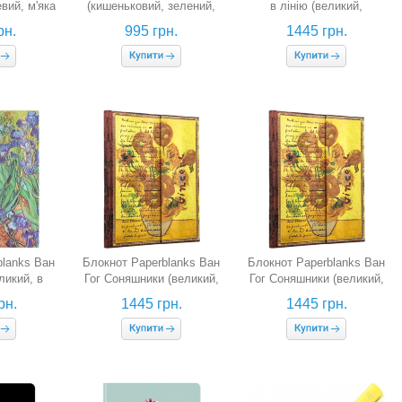
вий, м'яка
(кишеньковий, зелений,
в лінію (великий,
нка)
м'яка обкладинка)
лимонний зелений, гнучка
рн.
995 грн.
1445 грн.
обкладинка)
blanks Ван
Блокнот Paperblanks Ван
Блокнот Paperblanks Ван
ликий, в
Гог Соняшники (великий,
Гог Соняшники (великий,
)
в лінію)
нелінований)
рн.
1445 грн.
1445 грн.