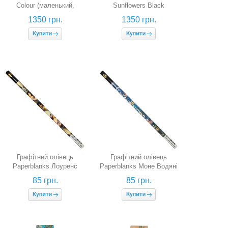
Colour (маленький,
Sunflowers Black
різноколірний)
(маленький, чорний)
1350 грн.
1350 грн.
Графітний олівець
Графітний олівець
Paperblanks Лоуренс
Paperblanks Моне Водяні
Альма-Тадема Весна
Лілії
85 грн.
85 грн.