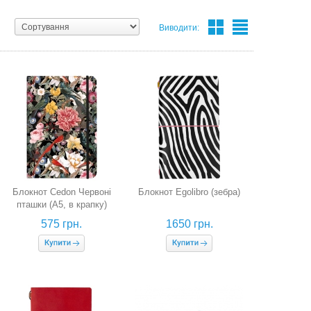
Виводити:
Блокнот Cedon Червоні
Блокнот Egolibro (зебра)
пташки (А5, в крапку)
575 грн.
1650 грн.