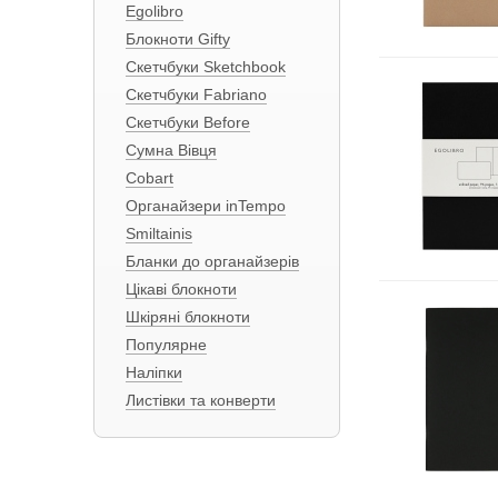
Egolibro
Блокноти Gifty
Скетчбуки Sketchbook
Скетчбуки Fabriano
Скетчбуки Before
Сумна Вівця
Cobart
Органайзери inTempo
Smiltainis
Бланки до органайзерів
Цікаві блокноти
Шкіряні блокноти
Популярне
Наліпки
Листівки та конверти