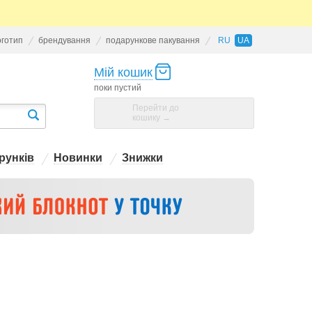
оготип
брендування
подарункове пакування
RU
UA
Мій кошик
поки пустий
Перейти до
кошику →
рунків
Новинки
Знижки