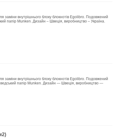
для заміни внутрішнього блоку блокнотів Egolibro. Подовжений
ький папір Munken. Дизайн – Швеція, виробництво – Україна.
для заміни внутрішнього блоку блокнотів Egolibro. Подовжений
 шведський папір Munken. Дизайн — Швеція, виробництво —
м2)