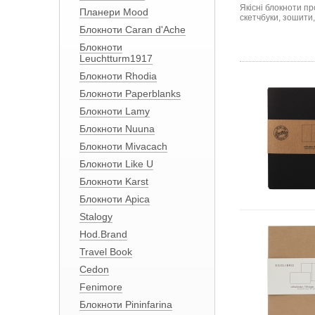
Якісні блокноти п
Планери Mood
скетчбуки, зошити
Блокноти Caran d'Ache
Блокноти
Leuchtturm1917
Блокноти Rhodia
Блокноти Paperblanks
Блокноти Lamy
Блокноти Nuuna
Блокноти Mivacach
Блокноти Like U
Блокноти Karst
Блокноти Apica
Stalogy
Hod.Brand
Travel Book
Cedon
Fenimore
Блокноти Pininfarina