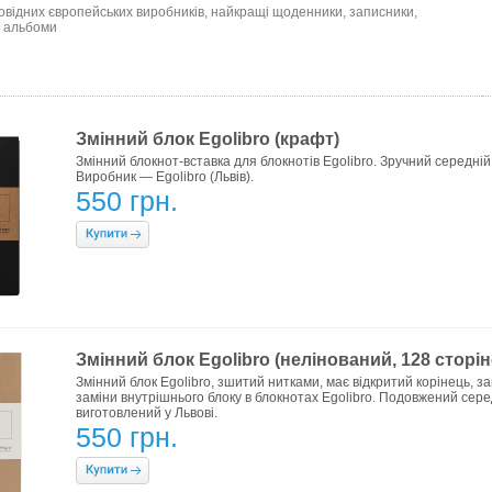
ровідних європейських виробників, найкращі щоденники, записники,
, альбоми
Змінний блок Egolibro (крафт)
Змінний блокнот-вставка для блокнотів Egolibro. Зручний середній
Виробник — Egolibro (Львів).
550 грн.
Змінний блок Egolibro (нелінований, 128 сторіно
Змінний блок Egolibro, зшитий нитками, має відкритий корінець, з
заміни внутрішнього блоку в блокнотах Egolibro. Подовжений середн
виготовлений у Львові.
550 грн.