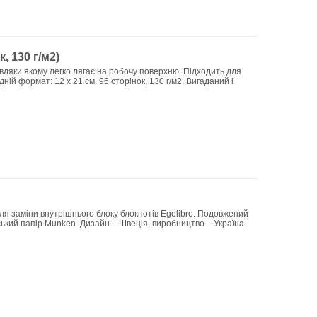
, 130 г/м2)
авдяки якому легко лягає на робочу поверхню. Підходить для
ій формат: 12 х 21 см. 96 сторінок, 130 г/м2. Вигаданий і
для заміни внутрішнього блоку блокнотів Egolibro. Подовжений
ський папір Munken. Дизайн – Швеція, виробництво – Україна.