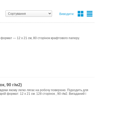
Виводити:
 формат — 12 х 21 см, 80 сторінок крафтового паперу.
к, 90 г/м2)
авдяки якому легко лягає на робочу поверхню. Підходить для
ій формат: 12 х 21 см. 128 сторінок , 90 г/м2. Вигаданий і