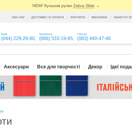
NEW! Кулькові ручки
Zebra Slide
→
про нас
доставка та оплата
контакти
магазини
нанести л
Київ
Vodafone
Lifecell
(044) 229-28-80
,
(066) 533-19-95
,
(063) 440-47-46
Аксесуари
Все для творчості
Декор
Ідеї пода
ти
оти