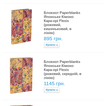
Блокнот Paperblanks
Японське Кімоно
Кара-орі Flexis
(рожевий,
кишеньковий, в
лінію)
895 грн.
Блокнот Paperblanks
Японське Кімоно
Кара-орі Flexis
(рожевий, середній, в
лінію)
1145 грн.