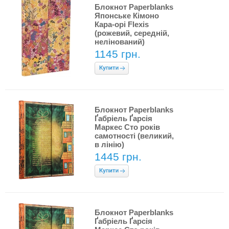
Блокнот Paperblanks
Японське Кімоно
Кара-орі Flexis
(рожевий, середній,
нелінований)
1145 грн.
Блокнот Paperblanks
Ґабріель Ґарсія
Маркес Сто років
самотності (великий,
в лінію)
1445 грн.
Блокнот Paperblanks
Ґабріель Ґарсія