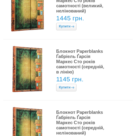
Маркес Сто років
самотності (великий,
нелінований)
1445 грн.
Блокнот Paperblanks
Ґабріель Ґарсія
Маркес Сто років
самотності (середній,
в лінію)
1145 грн.
Блокнот Paperblanks
Ґабріель Ґарсія
Маркес Сто років
самотності (середній,
нелінований)