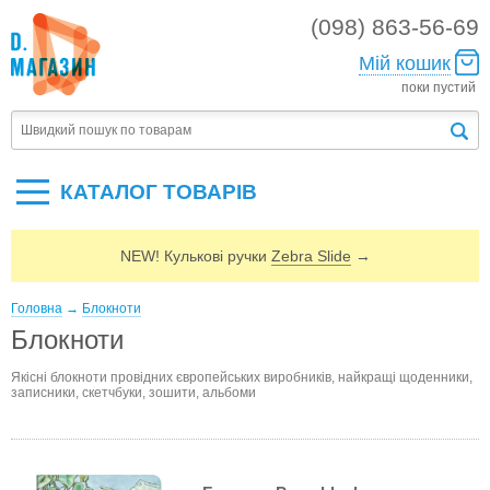
(098) 863-56-69
Мій кошик
поки пустий
КАТАЛОГ ТОВАРIВ
NEW! Кулькові ручки
Zebra Slide
→
Головна
→
Блокноти
Блокноти
Якісні блокноти провідних європейських виробників, найкращі щоденники,
записники, скетчбуки, зошити, альбоми