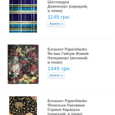
Шотландка
Девенпорт (середній,
в лінію)
1145 грн.
Блокнот Paperblanks
Ян ван Гейсум Живий
Натюрморт (великий,
в лінію)
1445 грн.
Блокнот Paperblanks
Японська Лакована
Скриня Каракуса
(середній, в лінію)