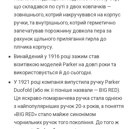
що складався по суті з двох ковпачків —
зовнішнього, котрий накручувався на корпус
ручки, та внутрішнього, котрий герметично
запечатував порожнину довкола пера за
рахунок щільного прилягання гирла до
плічика корпусу.
Винайдений у 1916 році зажим став
візитівкою моделей Parker на довгі роки та
використовується й до сьогодні.
У 1921 році компанія випустила ручку Parker
Duofold (або як її пізніше назвали — BIG RED).
Ця яскраво-помаранчева ручка стала однією
з найпопулярніших ручок 20-х років, а поняття
«BIG RED» стало майже синонімом
чорнильних ручок того покоління. До того ж