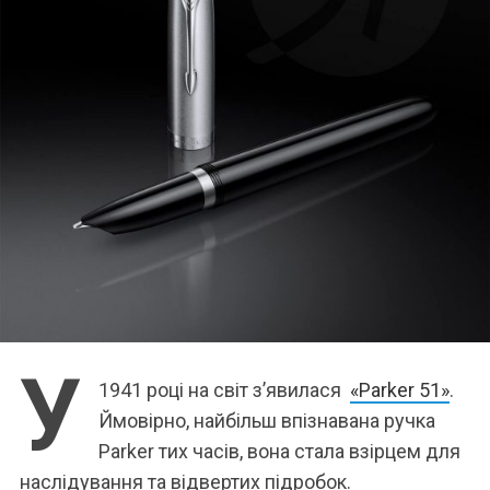
У
1941 році на світ з’явилася
«Parker 51»
.
Ймовірно, найбільш впізнавана ручка
Parker тих часів, вона стала взірцем для
наслідування та відвертих підробок.