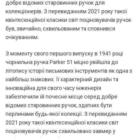
добре відомих старовинних ручок для
колекціонерів. З перевиданням 2021 року такої
квінтесенційної класики світ поціновувачів ручок
був, звичайно, схвильованим та сповнився
очікуванням.
З моменту свого першого випуску в 1941 році
чорнильна ручка Parker 51 міцно увійшла до
літопису історії письмових інструментів як одна з
найбільш знакових. Її характерний дизайн та
інноваційна для свого часу інженерія
забезпечили їй почесне місце серед добре
відомих старовинних ручок, здатних бути
перлинами будь-якої колекції. З перевиданням
2021 року такої квінтесенційної класики світ
поціновувачів ручок схвильовано завмер у