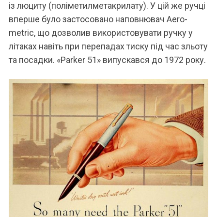
із люциту (поліметилметакрилату). У цій же ручці
вперше було застосовано наповнювач Aero-
metric, що дозволив використовувати ручку у
літаках навіть при перепадах тиску під час зльоту
та посадки. «Parker 51» випускався до 1972 року.