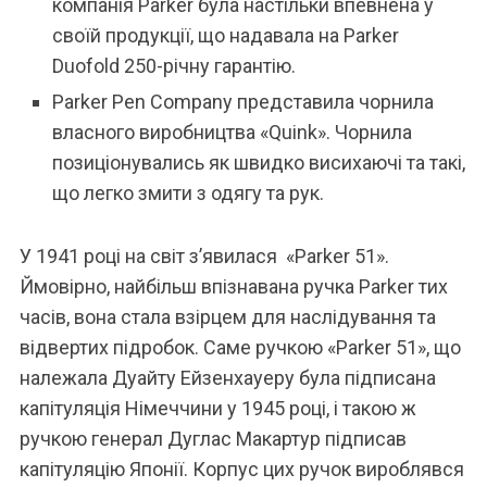
компанія Parker була настільки впевнена у
своїй продукції, що надавала на Parker
Duofold 250-річну гарантію.
Parker Pen Company представила чорнила
власного виробництва «Quink». Чорнила
позиціонувались як швидко висихаючі та такі,
що легко змити з одягу та рук.
У 1941 році на світ з’явилася «Parker 51».
Ймовірно, найбільш впізнавана ручка Parker тих
часів, вона стала взірцем для наслідування та
відвертих підробок. Саме ручкою «Parker 51», що
належала Дуайту Ейзенхауеру була підписана
капітуляція Німеччини у 1945 році, і такою ж
ручкою генерал Дуглас Макартур підписав
капітуляцію Японії. Корпус цих ручок вироблявся