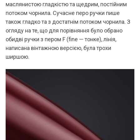
маслянистою гладкістю та щедрим, постійним
потоком чорнила. Сучасне перо ручки пише
також гладко та з достатнім потоком чорнила. З
огляду на те, що для порівняння було обрано
обидві ручки з пером F (fine — тонке), лінія,
написана вінтажною версією, була трохи
ширшою.