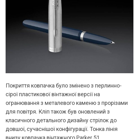
Покриття ковпачка було змінено з перлинно-
сірої пластикової вінтажної версії на
огранювання з металевого каменю з прорізами
для повітря. Кліп також був оновлений з
класичного детального дизайну стрілок до
довшої, сучаснішої конфігурації. Тонка лінія
внизу ковпачка вінтажного Parker 51