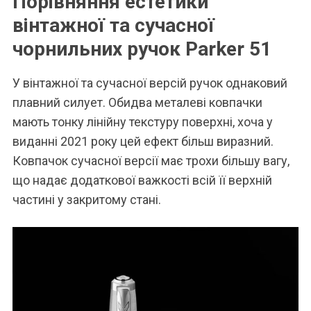
Порівняння естетики
вінтажної та сучасної
чорнильних ручок Parker 51
У вінтажної та сучасної версій ручок однаковий
плавний силует. Обидва металеві ковпачки
мають тонку лінійну текстуру поверхні, хоча у
виданні 2021 року цей ефект більш виразний.
Ковпачок сучасної версії має трохи більшу вагу,
що надає додаткової важкості всій її верхній
частині у закритому стані.